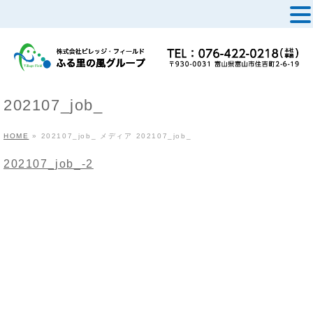
MENU
202107_job_
HOME
»
202107_job_
メディア
202107_job_
202107_job_-2