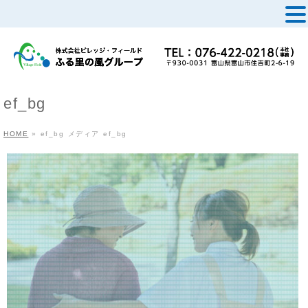
MENU
ef_bg
HOME
»
ef_bg
メディア
ef_bg