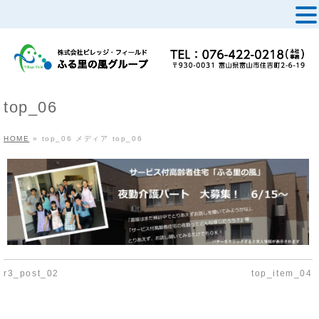
MENU
top_06
HOME
»
top_06
メディア
top_06
r3_post_02
top_item_04