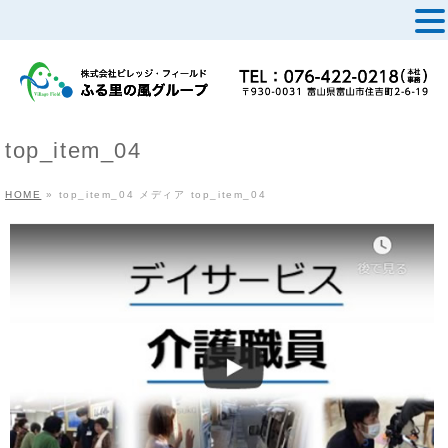
MENU
top_item_04
HOME
»
top_item_04
メディア
top_item_04